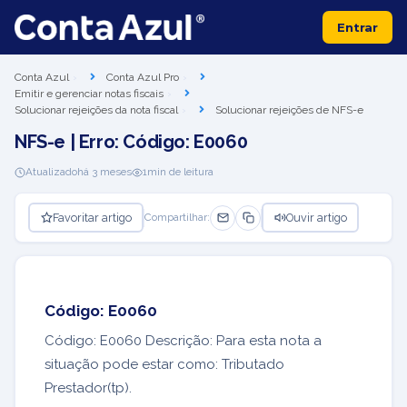
Entrar
Conta Azul
Conta Azul Pro
Emitir e gerenciar notas fiscais
Solucionar rejeições da nota fiscal
Solucionar rejeições de NFS-e
NFS-e | Erro: Código: E0060
Atualizado
há 3 meses
1
min de leitura
Favoritar artigo
Ouvir artigo
Compartilhar:
Código: E0060
Código: E0060 Descrição: Para esta nota a
situação pode estar como: Tributado
Prestador(tp).