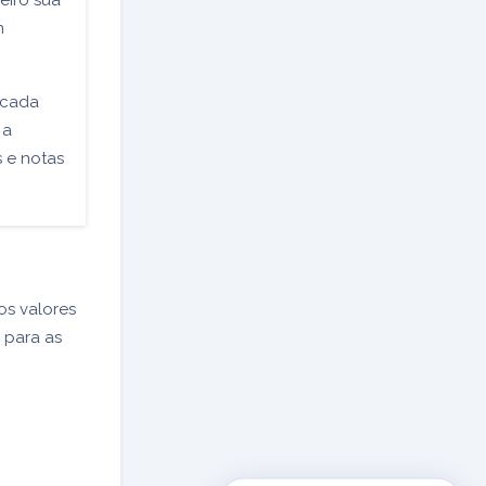
eiro sua
m
 cada
 a
s e notas
os valores
 para as