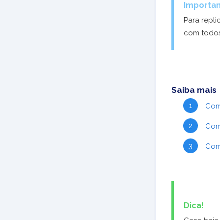
Importan
Para repli
com todos
Saiba mais
Co
Co
Co
Dica!