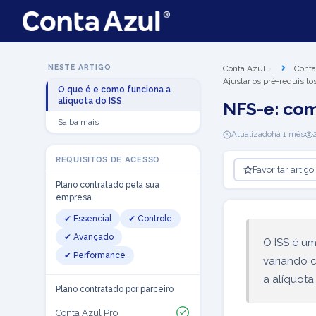
NESTE ARTIGO
Conta Azul
Conta
Ajustar os pré-requisit
O que é e como funciona a
alíquota do ISS
NFS-e: com
Saiba mais
Atualizado
há 1 mês
REQUISITOS DE ACESSO
Favoritar artigo
Plano contratado pela sua
empresa
✔ Essencial
✔ Controle
✔ Avançado
O ISS é um
✔ Performance
variando c
a alíquota
Plano contratado por parceiro
Conta Azul Pro