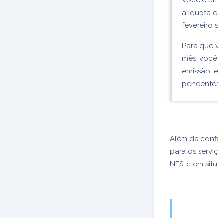
Você é um 
alíquota 
fevereiro 
Para que 
mês, você
emissão, e
pendentes
Além da confi
para os serv
NFS-e em sit