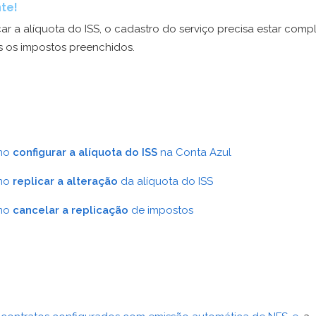
te!
car a alíquota do ISS, o cadastro do serviço precisa estar comp
 os impostos preenchidos.
mo
configurar a alíquota do ISS
na Conta Azul
mo
replicar a alteração
da alíquota do ISS
mo
cancelar a replicação
de impostos