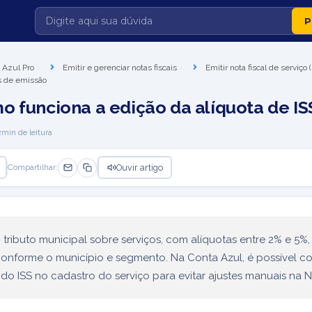
 Azul Pro
Emitir e gerenciar notas fiscais
Emitir nota fiscal de serviço
os de emissão
o funciona a edição da alíquota de IS
2
min de leitura
Ouvir artigo
Compartilhar:
 tributo municipal sobre serviços, com alíquotas entre 2% e 5%,
onforme o município e segmento. Na Conta Azul, é possível co
 do ISS no cadastro do serviço para evitar ajustes manuais na N