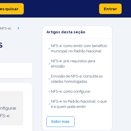
Entrar
 (NFS-e)
Artigos desta seção
S
NFS-e: como emitir com benefício
municipal no Padrão Nacional
NFS-e: pré-requisitos para
emissão
Emissão de NFS-e: consulte as
cidades homologadas
NFS-e: como configurar
NFS-e no Padrão Nacional: o que
é e quem pode emitir
nfigurar
FS-e.
Exibir mais