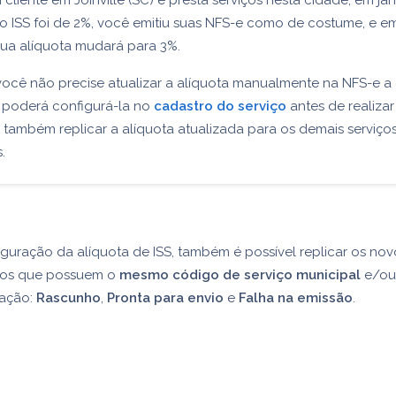
cliente em Joinville (SC) e presta serviços nesta cidade, em jan
do ISS foi de 2%, você emitiu suas NFS-e como de costume, e e
sua alíquota mudará para 3%.
você não precise atualizar a alíquota manualmente na NFS-e a
 poderá configurá-la no
cadastro do serviço
antes de realizar
 também replicar a alíquota atualizada para os demais serviço
.
guração da alíquota de ISS, também é possível replicar os nov
iços que possuem o
mesmo código de serviço municipal
e/ou
uação:
Rascunho
,
Pronta para envio
e
Falha na emissão
.