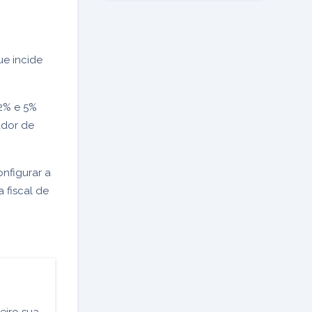
ue incide
 2% e 5%
ador de
onfigurar a
 fiscal de