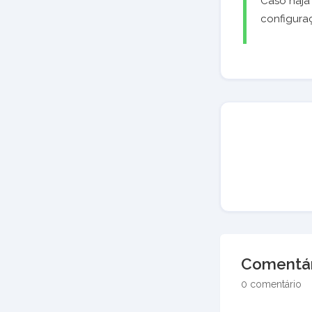
Caso haj
configura
Comentár
0 comentário