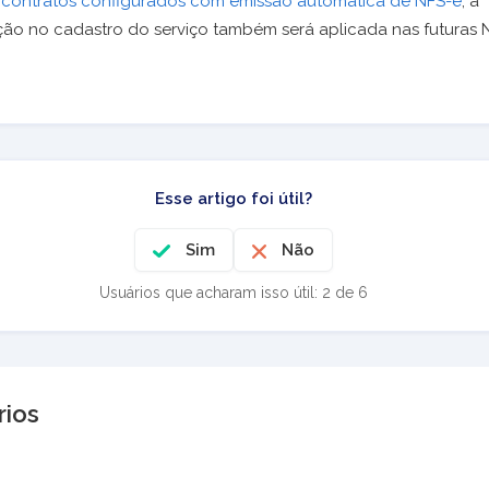
a
contratos configurados com emissão automática de NFS-e
, a
ção no cadastro do serviço também será aplicada nas futuras 
Esse artigo foi útil?
Sim
Não
Usuários que acharam isso útil: 2 de 6
ios