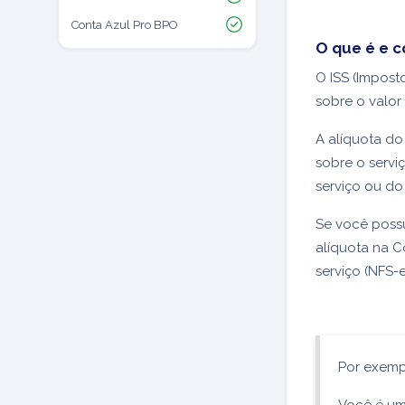
Conta Azul Pro BPO
O que é e c
O ISS (Imposto
sobre o valor
A alíquota do
sobre o serv
serviço ou do
Se você poss
alíquota na C
serviço (NFS-e
Por exemp