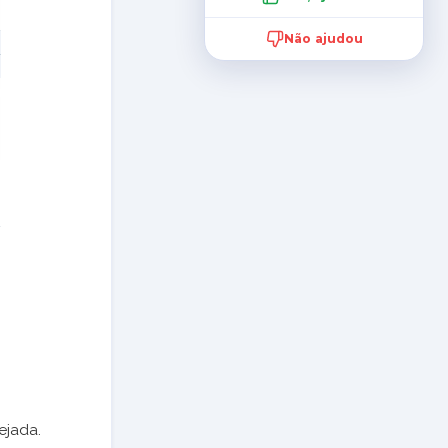
Não ajudou
ejada.