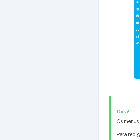
Dica!
Os menus 
Para reor