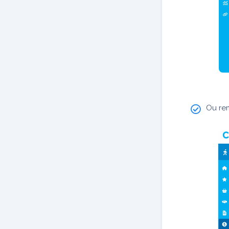
Ou re