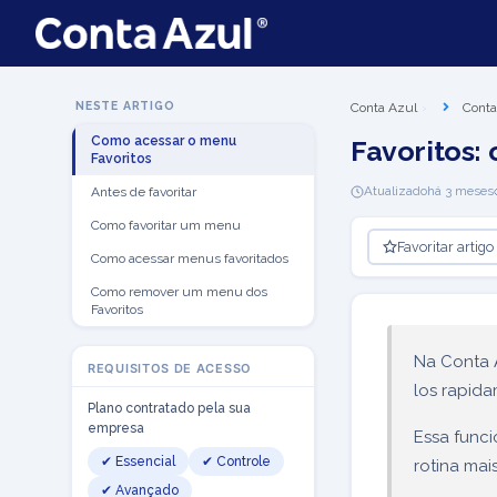
NESTE ARTIGO
Conta Azul
Conta
Como acessar o menu
Favoritos:
Favoritos
Atualizado
há 3 meses
Antes de favoritar
Como favoritar um menu
Favoritar artigo
Como acessar menus favoritados
Como remover um menu dos
Favoritos
Na Conta 
REQUISITOS DE ACESSO
los rapida
Plano contratado pela sua
empresa
Essa func
✔ Essencial
✔ Controle
rotina mai
✔ Avançado