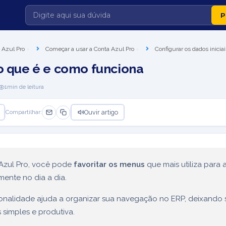
 Azul Pro
Começar a usar a Conta Azul Pro
Configurar os dados inici
 o que é e como funciona
1
min de leitura
Ouvir artigo
Compartilhar:
Azul Pro, você pode
favoritar os menus
que mais utiliza para 
mente no dia a dia.
ionalidade ajuda a organizar sua navegação no ERP, deixando 
s simples e produtiva.