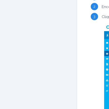
Enco
Cli