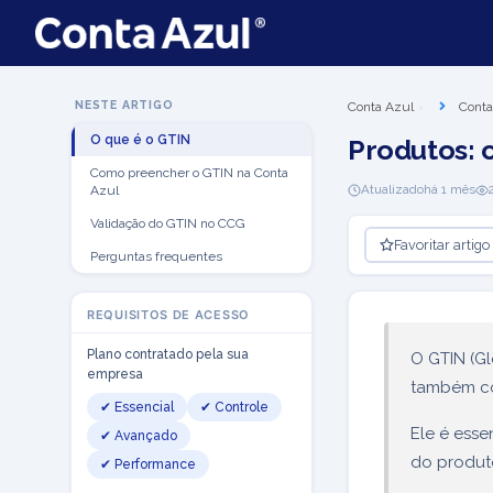
NESTE ARTIGO
Conta Azul
Conta
O que é o GTIN
Produtos: 
Como preencher o GTIN na Conta
Atualizado
há 1 mês
Azul
Validação do GTIN no CCG
Favoritar artigo
Perguntas frequentes
REQUISITOS DE ACESSO
Plano contratado pela sua
O GTIN (Gl
empresa
também co
✔ Essencial
✔ Controle
Ele é esse
✔ Avançado
do produt
✔ Performance