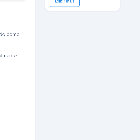
Exibir mais
cido como
almente,