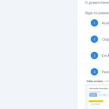
O preenchime
Siga os passo
Ace
Cliq
Em
Para