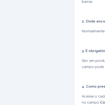
barras.
2. Onde enco
Normalmente 
3. É obrigató
Sim, em produ
campo pode s
4. Como pree
Acesse o cad
no campo
Có