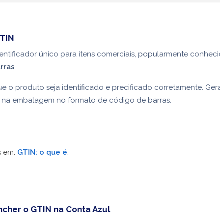
GTIN
entificador único para itens comerciais, popularmente conhe
rras
.
ue o produto seja identificado e precificado corretamente. Ger
o na embalagem no formato de código de barras.
s em:
GTIN: o que é
.
cher o GTIN na Conta Azul