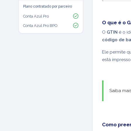
Plano contratado por parceiro
Conta Azul Pro
O que é o 
Conta Azul Pro BPO
O
GTIN
é o id
código de ba
Ele permite q
está impress
Saiba mai
Como preen