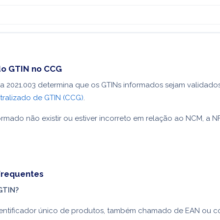
do GTIN no CCG
a 2021.003 determina que os GTINs informados sejam validado
tralizado de GTIN (CCG)
.
ormado não existir ou estiver incorreto em relação ao NCM, a N
frequentes
GTIN?
dentificador único de produtos, também chamado de EAN ou c