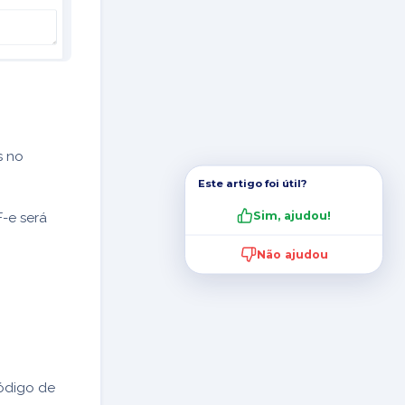
s no
Este artigo foi útil?
Sim, ajudou!
F-e será
Não ajudou
ódigo de