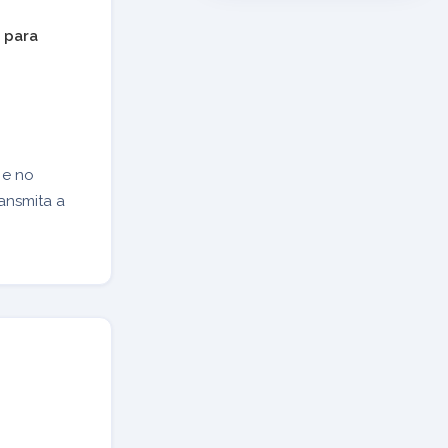
 para
 e no
ansmita a