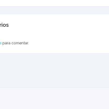
ios
e
para comentar.