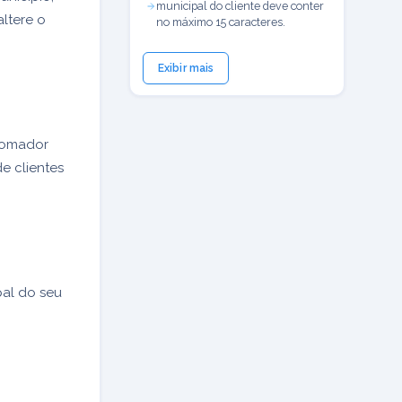
municipal do cliente deve conter
ltere o
no máximo 15 caracteres.
Exibir mais
 tomador
e clientes
pal do seu