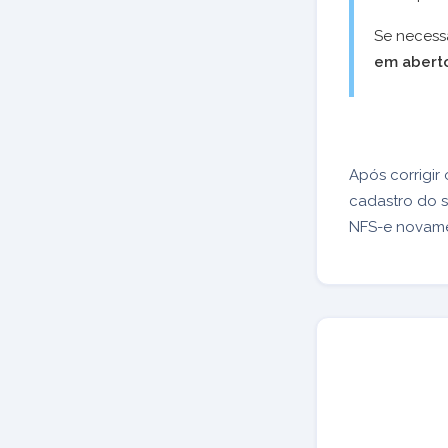
Se necess
em abert
Após corrigir
cadastro do s
NFS-e novame