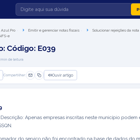
 Azul Pro
Emitir e gerenciar notas fiscais
Solucionar rejeições da nota 
 NFS-e
o: Código: E039
2
min de leitura
Ouvir artigo
Compartilhar:
9
Descrição: Apenas empresas inscritas neste município podem 
ISSQN.
omador do serviço não foi encontrado na base de dados do mu