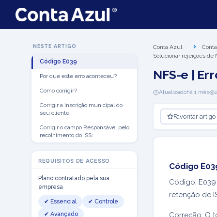
NESTE ARTIGO
Conta Azul
Conta
Solucionar rejeições de
Código E039
NFS-e | Err
Por que este erro aconteceu?
Como corrigir?
Atualizado
há 1 mês
Corrigir a Inscrição municipal do
seu cliente
Favoritar artigo
Corrigir o campo Responsável pelo
recolhimento do ISS:
REQUISITOS DE ACESSO
Código E03
Plano contratado pela sua
Código: E039 
empresa
retenção de 
✔ Essencial
✔ Controle
✔ Avançado
Correção: O t