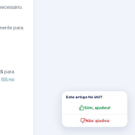
necessário,
amente para
SS
para
 ISS no
Este artigo foi útil?
Sim, ajudou!
Não ajudou