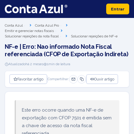
Entrar
Conta Azul
Conta Azul Pro
Emitir e gerenciar notas fiscais
Solucionar rejeições da nota fiscal
Solucionar rejeições de NF-e
NF-e | Erro: Nao informado Nota Fiscal
referenciada (CFOP de Exportação Indireta)
Atualizado
há 2 meses
1
min de leitura
Favoritar artigo
Ouvir artigo
Compartilhar:
Este erro ocorre quando uma NF-e de
exportação com CFOP 7501 é emitida sem
a chave de acesso da nota fiscal
referenciada.