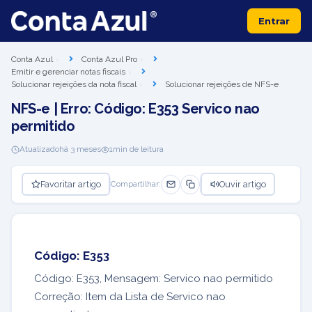
Entrar
Conta Azul
Conta Azul Pro
Emitir e gerenciar notas fiscais
Solucionar rejeições da nota fiscal
Solucionar rejeições de NFS-e
NFS-e | Erro: Código: E353 Servico nao
permitido
Atualizado
há 3 meses
1
min de leitura
Favoritar artigo
Ouvir artigo
Compartilhar:
Código: E353
Código: E353, Mensagem: Servico nao permitido
Correção: Item da Lista de Servico nao