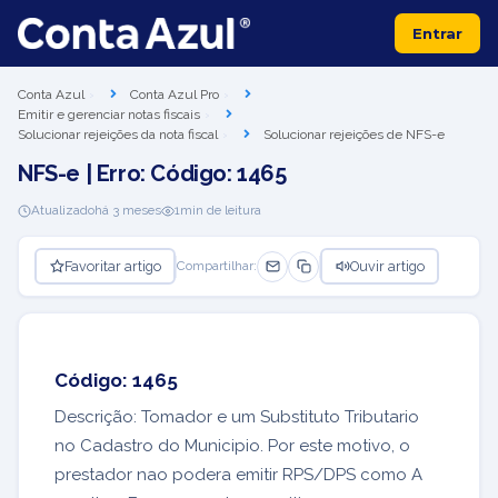
Entrar
Conta Azul
Conta Azul Pro
Emitir e gerenciar notas fiscais
Solucionar rejeições da nota fiscal
Solucionar rejeições de NFS-e
NFS-e | Erro: Código: 1465
Atualizado
há 3 meses
1
min de leitura
Favoritar artigo
Ouvir artigo
Compartilhar:
Código: 1465
Descrição: Tomador e um Substituto Tributario
no Cadastro do Municipio. Por este motivo, o
prestador nao podera emitir RPS/DPS como A