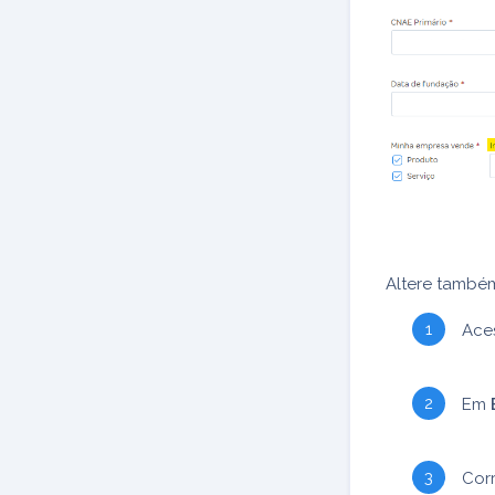
Altere também
Ace
Em
Cor