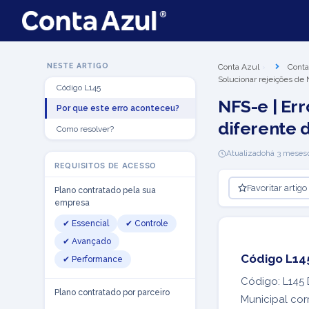
NESTE ARTIGO
Conta Azul
Conta
Solucionar rejeições de
Código L145
NFS-e | Err
Por que este erro aconteceu?
diferente 
Como resolver?
Atualizado
há 3 meses
REQUISITOS DE ACESSO
Favoritar artigo
Plano contratado pela sua
empresa
✔ Essencial
✔ Controle
✔ Avançado
Código L14
✔ Performance
Código: L145 D
Plano contratado por parceiro
Municipal cor