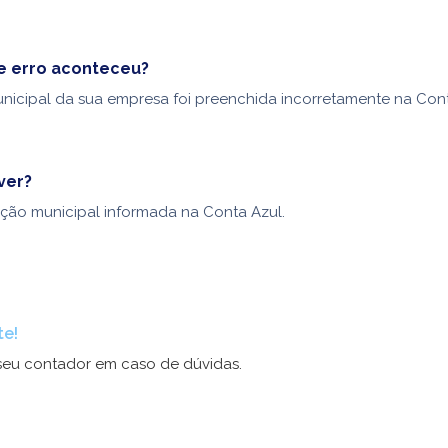
e erro aconteceu?
unicipal da sua empresa foi preenchida incorretamente na Cont
ver?
crição municipal informada na Conta Azul.
te!
seu contador em caso de dúvidas.