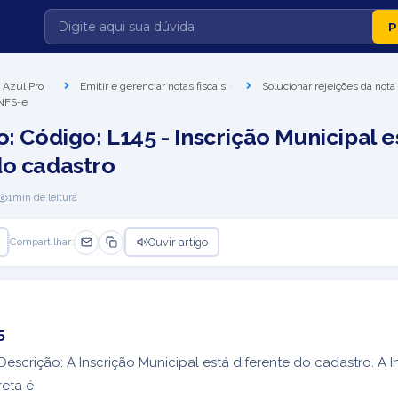
 Azul Pro
Emitir e gerenciar notas fiscais
Solucionar rejeições da nota 
 NFS-e
o: Código: L145 - Inscrição Municipal e
do cadastro
1
min de leitura
Ouvir artigo
Compartilhar:
5
escrição: A Inscrição Municipal está diferente do cadastro. A I
reta é