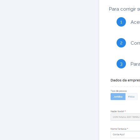
Para corrigir 
Ace
Corr
Para