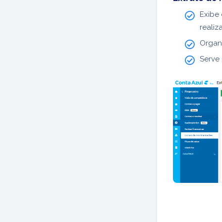
Exibe 
realiz
Organ
Serve