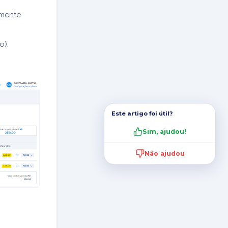
lmente
o).
.
Este artigo foi útil?
Sim, ajudou!
Não ajudou