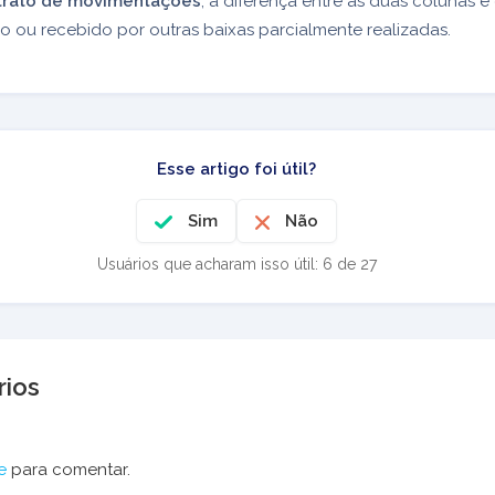
trato de movimentações
, a diferença entre as duas colunas é 
go ou recebido por outras baixas parcialmente realizadas.
Esse artigo foi útil?
Sim
Não
Usuários que acharam isso útil: 6 de 27
ios
e
para comentar.