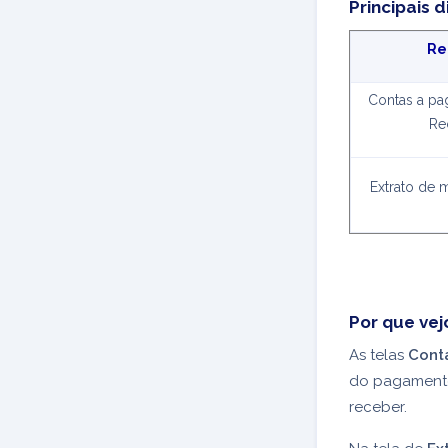
Principais 
Re
Contas a pa
Re
Extrato de
Por que vej
As telas
Cont
do pagamento
receber.