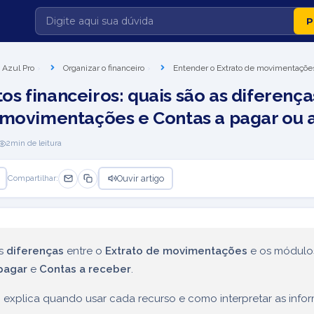
 Azul Pro
Organizar o financeiro
Entender o Extrato de movimentaçõe
s financeiros: quais são as diferença
 movimentações e Contas a pagar ou 
2
min de leitura
Ouvir artigo
Compartilhar:
as
diferenças
entre o
Extrato de movimentações
e os módulo
pagar
e
Contas a receber
.
o explica quando usar cada recurso e como interpretar as inf