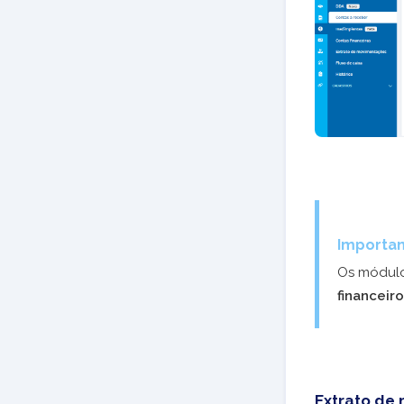
Importan
Os módul
financeiro
Extrato de