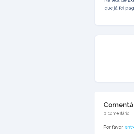
Na tela de
Ex
que já foi pa
Comentár
0 comentário
Por favor,
entr