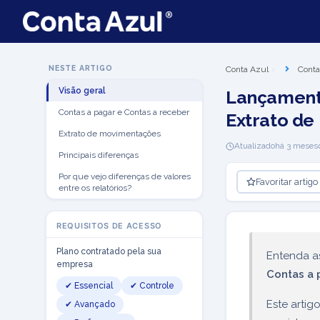
NESTE ARTIGO
Conta Azul
Conta
Visão geral
Lançamento
Contas a pagar e Contas a receber
Extrato de
Extrato de movimentações
Atualizado
há 3 meses
Principais diferenças
Por que vejo diferenças de valores
Favoritar artigo
entre os relatórios?
REQUISITOS DE ACESSO
Plano contratado pela sua
Entenda 
empresa
Contas a 
✔ Essencial
✔ Controle
Este artig
✔ Avançado