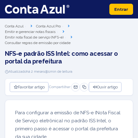
Entrar
Conta Azul
Conta Azul Pro
Emitir e gerenciar notas fiscais
Emitir nota fiscal de serviço (NFS-e)
Consultar regras de emissão por cidade
NFS-e padrão ISS Intel: como acessar o
portal da prefeitura
Atualizado
há 2 meses
1
min de leitura
Favoritar artigo
Ouvir artigo
Compartilhar:
Para configurar a emissão de NFS-e (Nota Fiscal
de Serviço eletrônica) no padrão ISS Intel, o
primeiro passo é acessar o portal da prefeitura
da sua cidade.