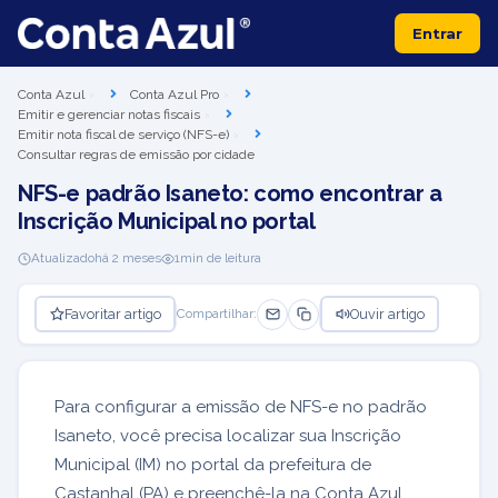
Entrar
Conta Azul
Conta Azul Pro
Emitir e gerenciar notas fiscais
Emitir nota fiscal de serviço (NFS-e)
Consultar regras de emissão por cidade
NFS-e padrão Isaneto: como encontrar a
Inscrição Municipal no portal
Atualizado
há 2 meses
1
min de leitura
Favoritar artigo
Ouvir artigo
Compartilhar:
Para configurar a emissão de NFS-e no padrão
Isaneto, você precisa localizar sua Inscrição
Municipal (IM) no portal da prefeitura de
Castanhal (PA) e preenchê-la na Conta Azul.