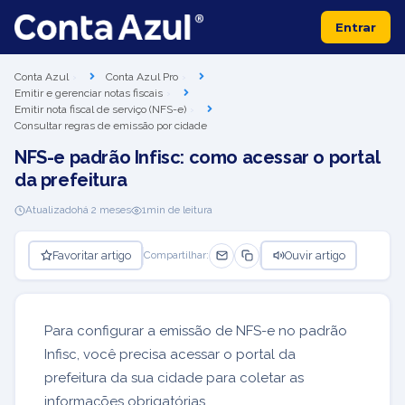
Entrar
Conta Azul
Conta Azul Pro
Emitir e gerenciar notas fiscais
Emitir nota fiscal de serviço (NFS-e)
Consultar regras de emissão por cidade
NFS-e padrão Infisc: como acessar o portal
da prefeitura
Atualizado
há 2 meses
1
min de leitura
Favoritar artigo
Ouvir artigo
Compartilhar:
Para configurar a emissão de NFS-e no padrão
Infisc, você precisa acessar o portal da
prefeitura da sua cidade para coletar as
informações obrigatórias.