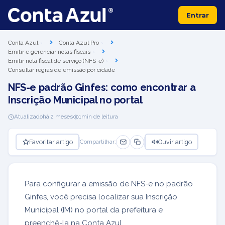
Entrar
Conta Azul
Conta Azul Pro
Emitir e gerenciar notas fiscais
Emitir nota fiscal de serviço (NFS-e)
Consultar regras de emissão por cidade
NFS-e padrão Ginfes: como encontrar a
Inscrição Municipal no portal
Atualizado
há 2 meses
1
min de leitura
Favoritar artigo
Ouvir artigo
Compartilhar:
Para configurar a emissão de NFS-e no padrão
Ginfes, você precisa localizar sua Inscrição
Municipal (IM) no portal da prefeitura e
preenchê-la na Conta Azul.