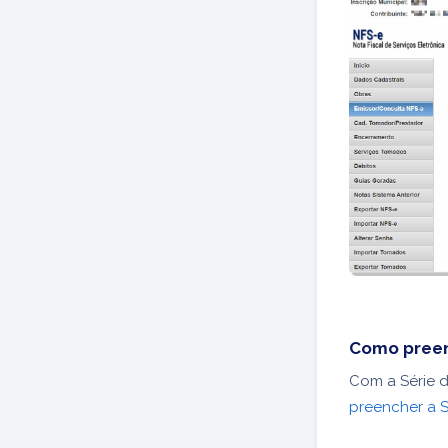
Como preen
Com a Série d
preencher a S