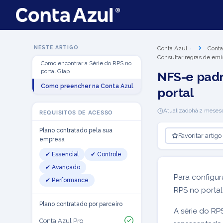
NESTE ARTIGO
Conta Azul
Conta
Consultar regras de emi
Como encontrar a Série do RPS no
portal Giap
NFS-e padr
Como preencher na Conta Azul
portal
Atualizado
há 2 meses
REQUISITOS DE ACESSO
Plano contratado pela sua
Favoritar artigo
empresa
✔ Essencial
✔ Controle
✔ Avançado
Para configur
✔ Performance
RPS no portal
Plano contratado por parceiro
A série do RP
Conta Azul Pro