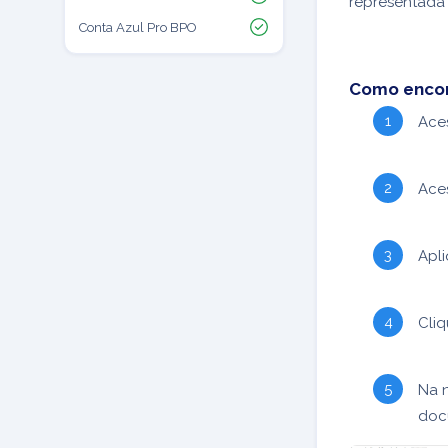
representada p
Conta Azul Pro BPO
Como encont
Ace
Ace
Apli
Cli
Na n
docu