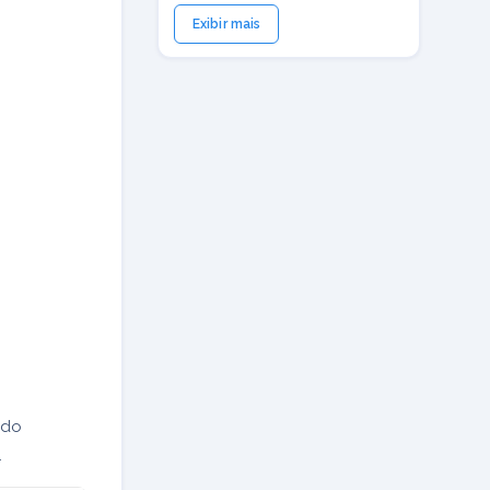
Exibir mais
do
.