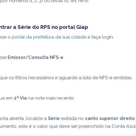
or números (1, 2, 3) ou letras (S, SN, NFS).
rar a Série do RPS no portal Giap
sse o
portal da prefeitura da sua cidade
e faça login.
sse
Emissor/Consulta NFS-e
.
que os filtros necessários e aguarde a lista de NFS-e emitidas.
que em
2ª Via
na nota mais recente.
ota aberta, localize a
Série
exibida no
canto superior direito
mento, este é o valor que deve ser preenchido na Conta Azul