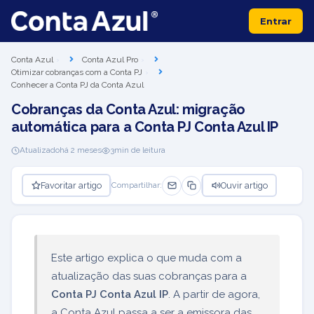
Entrar
Conta Azul
Conta Azul Pro
Otimizar cobranças com a Conta PJ
Conhecer a Conta PJ da Conta Azul
Cobranças da Conta Azul: migração
automática para a Conta PJ Conta Azul IP
Atualizado
há 2 meses
3
min de leitura
Favoritar artigo
Ouvir artigo
Compartilhar:
Este artigo explica o que muda com a
atualização das suas cobranças para a
Conta PJ Conta Azul IP
. A partir de agora,
a Conta Azul passa a ser a emissora das