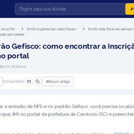
 Azul Pro
Emitir e gerenciar notas fiscais
Emitir nota fiscal de serviço
ssão por cidade
ão Gefisco: como encontrar a Inscriç
no portal
1
min de leitura
Ouvir artigo
Compartilhar:
ar a emissão de NFS-e no padrão Gefisco, você precisa localiz
icipal (IM) no portal da prefeitura de Camboriú (SC) e preenchê