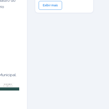
dastro do
Exibir mais
rio
Municipal.