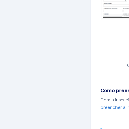
C
Como preen
Com a Inscriç
preencher a I