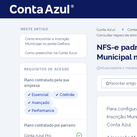
NESTE ARTIGO
Conta Azul
Conta
Consultar regras de emi
Como encontrar a Inscrição
Municipal no portal Gefisco
NFS-e padr
Como preencher na Conta Azul
Municipal 
Atualizado
há 2 meses
REQUISITOS DE ACESSO
Plano contratado pela sua
Favoritar artigo
empresa
✔ Essencial
✔ Controle
✔ Avançado
Para configur
✔ Performance
Inscrição Mun
Conta Azul.
Plano contratado por parceiro
Conta Azul Pro