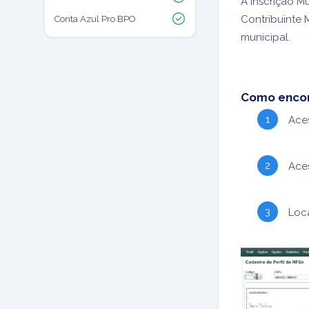
A Inscrição 
Contribuinte M
Conta Azul Pro BPO
municipal.
Como encont
Ace
Ace
Loc