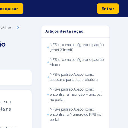
Entrar
 (NFS-e)
Artigos desta seção
ão
NFS-e: como configurar o padrão
3enet (Sinsoft)
NFS-e: como configurar o padrão
Abaco
NFS-e padrão Abaco: como
acessar o portal da prefeitura
NFS-e padrão Abaco: como
encontrar a Inscrição Municipal
no portal
ar sua
-la na
NFS-e padrão Abaco: como
encontrar o Número do RPS no
portal