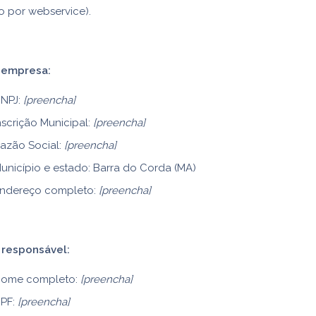
o por webservice).
 empresa:
NPJ:
[preencha]
nscrição Municipal:
[preencha]
azão Social:
[preencha]
unicípio e estado: Barra do Corda (MA)
ndereço completo:
[preencha]
 responsável:
ome completo:
[preencha]
PF:
[preencha]