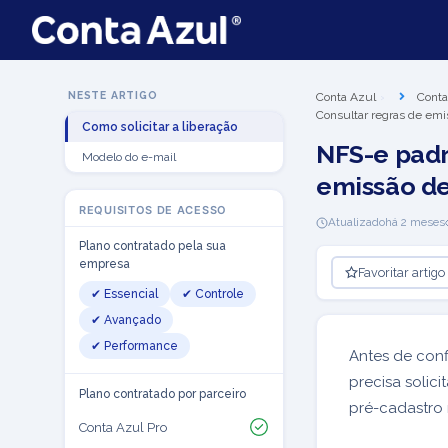
NESTE ARTIGO
Conta Azul
Conta
Consultar regras de emi
Como solicitar a liberação
NFS-e padr
Modelo do e-mail
emissão d
REQUISITOS DE ACESSO
Atualizado
há 2 meses
Plano contratado pela sua
empresa
Favoritar artigo
✔ Essencial
✔ Controle
✔ Avançado
✔ Performance
Antes de conf
precisa solici
Plano contratado por parceiro
pré-cadastro 
Conta Azul Pro