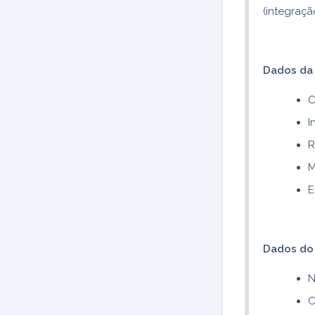
(integraçã
Dados da
C
I
R
M
E
Dados do
N
C