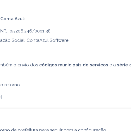
Conta Azul:
NPJ: 05.206.246/0001-38
azão Social: ContaAzul Software
também o envio dos
códigos municipais de serviços
e a
série 
o retorno.
]
orno da prefeitura para seguir com a configuração.