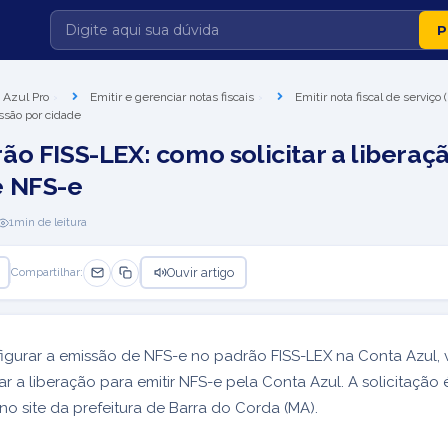
 Azul Pro
Emitir e gerenciar notas fiscais
Emitir nota fiscal de serviço
ssão por cidade
ão FISS-LEX: como solicitar a liberaç
e NFS-e
1
min de leitura
Ouvir artigo
Compartilhar:
igurar a emissão de NFS-e no padrão FISS-LEX na Conta Azul,
tar a liberação para emitir NFS-e pela Conta Azul. A solicitação é
no site da prefeitura de Barra do Corda (MA).