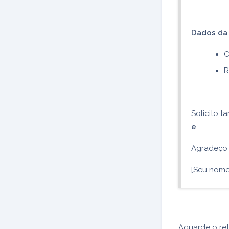
Dados da 
C
R
Solicito 
e
.
Agradeço 
[Seu nome
Aguarde o ret