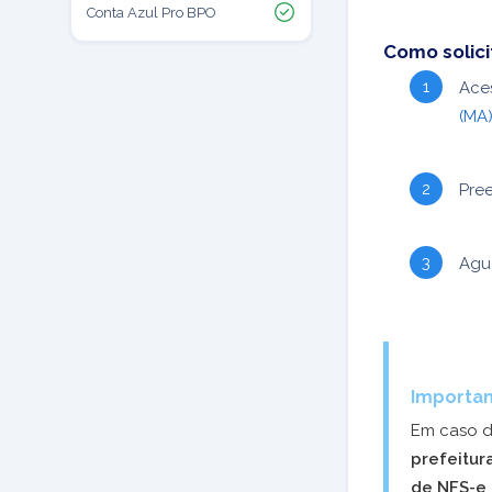
Conta Azul Pro BPO
Como solici
Aces
(MA
Pree
Agua
Importan
Em caso d
prefeitu
de NFS-e