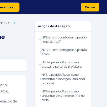
Entrar
 (NFS-e)
Artigos desta seção
me
NFS-e: como configurar o padrão
3enet (Sinsoft)
NFS-e: como configurar o padrão
Abaco
NFS-e padrão Abaco: como
acessar o portal da prefeitura
NFS-e padrão Abaco: como
encontrar a Inscrição Municipal
no portal
zar o
 Azul.
NFS-e padrão Abaco: como
encontrar o Número do RPS no
portal
resa, pode