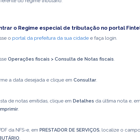
iferente do regime tributário.
rar o Regime especial de tributação no portal Finte
sse o
portal da prefeitura da sua cidade
e faça login.
sse
Operações fiscais > Consulta de Notas fiscais
.
orme a data desejada e clique em
Consultar
.
ista de notas emitidas, clique em
Detalhes
da última nota e, em
Imprimir
.
PDF da NFS-e, em
PRESTADOR DE SERVIÇOS
, localize o camp
BUTÁRIO
.