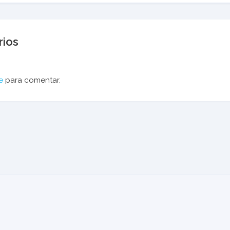
ios
e
para comentar.