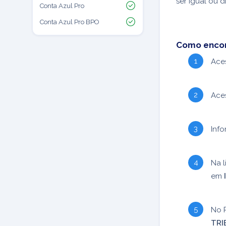
ser igual ou d
Conta Azul Pro
Conta Azul Pro BPO
Como encont
Ace
Ace
Inf
Na l
em
No 
TRI