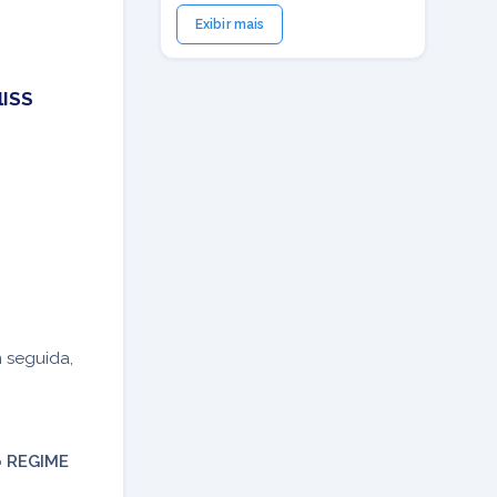
Exibir mais
lISS
 seguida,
o
REGIME