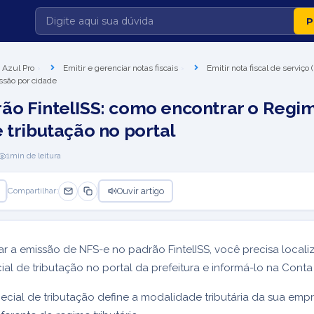
 Azul Pro
Emitir e gerenciar notas fiscais
Emitir nota fiscal de serviço
ssão por cidade
ão FintelISS: como encontrar o Regi
 tributação no portal
1
min de leitura
Ouvir artigo
Compartilhar:
ar a emissão de NFS-e no padrão FintelISS, você precisa locali
al de tributação no portal da prefeitura e informá-lo na Conta
cial de tributação define a modalidade tributária da sua emp