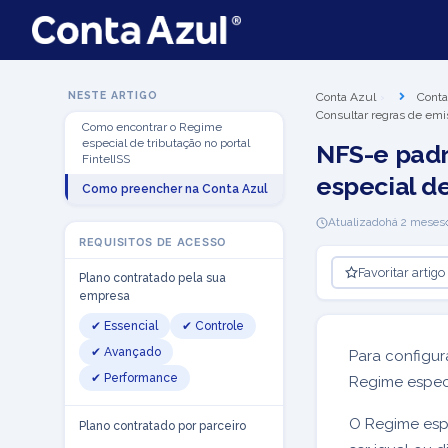
NESTE ARTIGO
Conta Azul
Conta
Consultar regras de emi
Como encontrar o Regime
especial de tributação no portal
NFS-e padr
FintelISS
especial de
Como preencher na Conta Azul
Atualizado
há 2 meses
REQUISITOS DE ACESSO
Favoritar artigo
Plano contratado pela sua
empresa
✔ Essencial
✔ Controle
✔ Avançado
Para configur
✔ Performance
Regime especi
O Regime espe
Plano contratado por parceiro