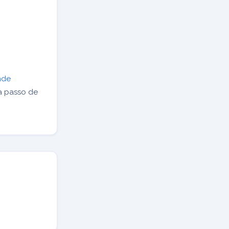
nde
a passo de