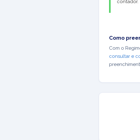
contador.
Como preen
Com o Regime 
consultar e c
preenchiment