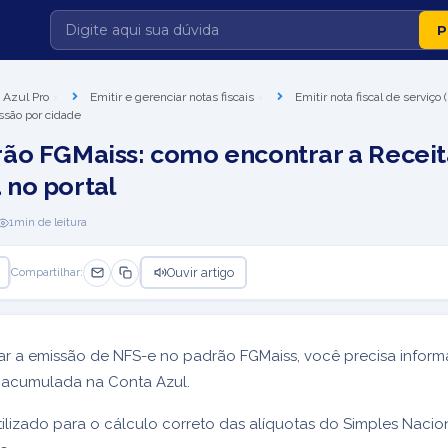
 Azul Pro
Emitir e gerenciar notas fiscais
Emitir nota fiscal de serviço
ssão por cidade
ão FGMaiss: como encontrar a Receit
no portal
1
min de leitura
Ouvir artigo
Compartilhar:
ar a emissão de NFS-e no padrão FGMaiss, você precisa inform
a acumulada na Conta Azul.
utilizado para o cálculo correto das alíquotas do Simples Nacio