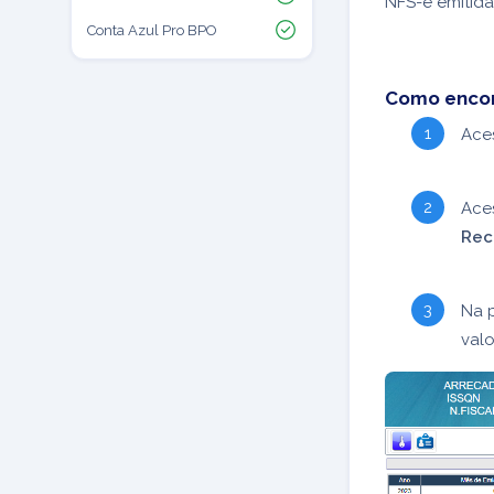
NFS-e emitida
Conta Azul Pro BPO
Como encon
Ace
Ace
Rec
Na p
valo