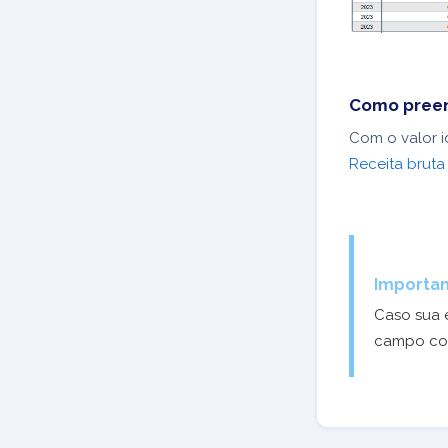
Como preen
Com o valor i
Receita brut
Importan
Caso sua 
campo c