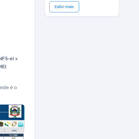
Exibir mais
NFS-e) >
MEI
.
 este é o