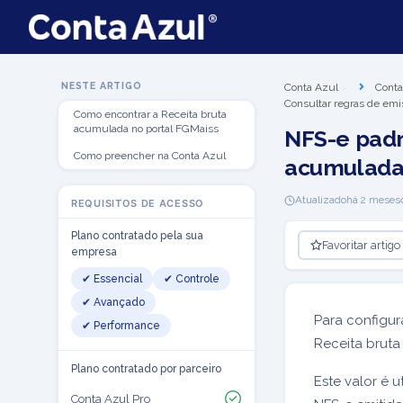
NESTE ARTIGO
Conta Azul
Conta
Consultar regras de emi
Como encontrar a Receita bruta
acumulada no portal FGMaiss
NFS-e padr
Como preencher na Conta Azul
acumulada 
Atualizado
há 2 meses
REQUISITOS DE ACESSO
Plano contratado pela sua
Favoritar artigo
empresa
✔ Essencial
✔ Controle
✔ Avançado
Para configur
✔ Performance
Receita brut
Plano contratado por parceiro
Este valor é 
Conta Azul Pro