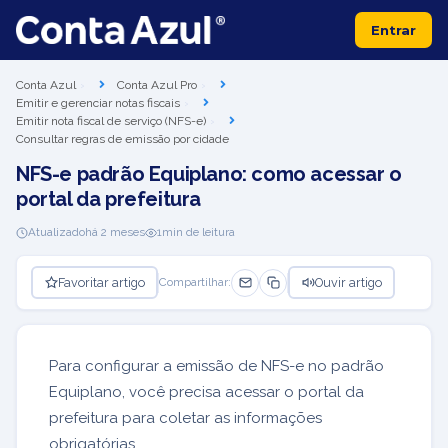
Entrar
Conta Azul
Conta Azul Pro
Emitir e gerenciar notas fiscais
Emitir nota fiscal de serviço (NFS-e)
Consultar regras de emissão por cidade
NFS-e padrão Equiplano: como acessar o
portal da prefeitura
Atualizado
há 2 meses
1
min de leitura
Favoritar artigo
Ouvir artigo
Compartilhar:
Para configurar a emissão de NFS-e no padrão
Equiplano, você precisa acessar o portal da
prefeitura para coletar as informações
obrigatórias.