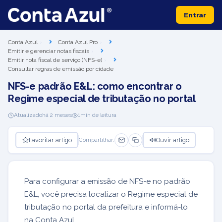
Entrar
Conta Azul
Conta Azul Pro
Emitir e gerenciar notas fiscais
Emitir nota fiscal de serviço (NFS-e)
Consultar regras de emissão por cidade
NFS-e padrão E&L: como encontrar o
Regime especial de tributação no portal
Atualizado
há 2 meses
1
min de leitura
Favoritar artigo
Ouvir artigo
Compartilhar:
Para configurar a emissão de NFS-e no padrão
E&L, você precisa localizar o Regime especial de
tributação no portal da prefeitura e informá-lo
na Conta Azul.