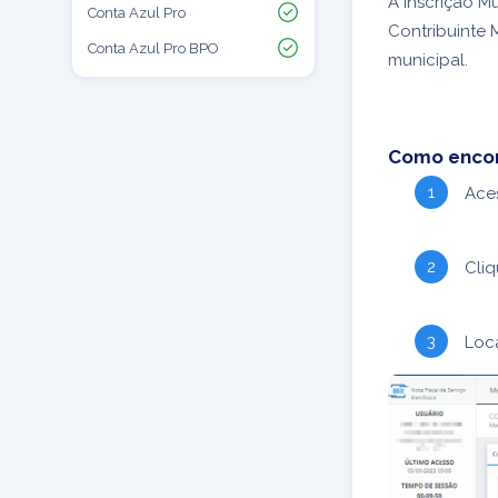
A Inscrição 
Conta Azul Pro
Contribuinte M
Conta Azul Pro BPO
municipal.
Como encont
Ace
Cli
Loca