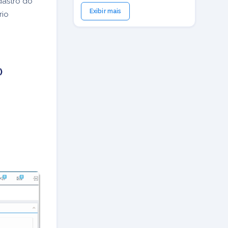
dastro do
Exibir mais
rio
)