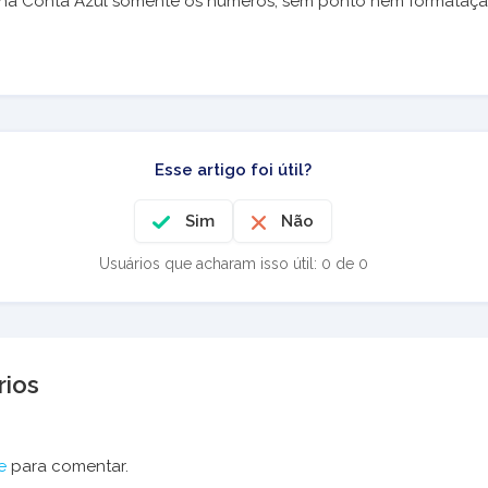
na Conta Azul somente os números, sem ponto nem formataçã
Esse artigo foi útil?
Sim
Não
Usuários que acharam isso útil: 0 de 0
ios
e
para comentar.