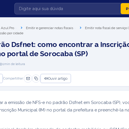
 Azul Pro
Emitir e gerenciar notas fiscais
Emitir nota fiscal de serviço
ssão por cidade
ão Dsfnet: como encontrar a Inscriçã
no portal de Sorocaba (SP)
1
min de leitura
Ouvir artigo
Compartilhar:
ar a emissão de NFS-e no padrão Dsfnet em Sorocaba (SP), vo
Inscrição Municipal (IM) no portal da prefeitura e preenchê-la 