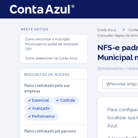
NESTE ARTIGO
Conta Azul
Conta
Consultar regras de emi
Como encontrar a Inscrição
Municipal no portal de Sorocaba
NFS-e padr
(SP)
Municipal 
Como preencher na Conta Azul
Atualizado
há 2 meses
REQUISITOS DE ACESSO
Favoritar artigo
Plano contratado pela sua
empresa
✔ Essencial
✔ Controle
✔ Avançado
Para configur
✔ Performance
localizar sua 
Azul.
Plano contratado por parceiro