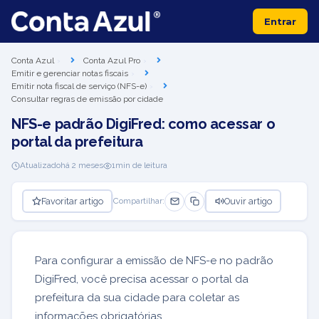
Entrar
Conta Azul
Conta Azul Pro
Emitir e gerenciar notas fiscais
Emitir nota fiscal de serviço (NFS-e)
Consultar regras de emissão por cidade
NFS-e padrão DigiFred: como acessar o
portal da prefeitura
Atualizado
há 2 meses
1
min de leitura
Favoritar artigo
Ouvir artigo
Compartilhar:
Para configurar a emissão de NFS-e no padrão
DigiFred, você precisa acessar o portal da
prefeitura da sua cidade para coletar as
informações obrigatórias.