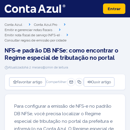
Entrar
Conta Azul
Conta Azul Pro
Emitir e gerenciar notas fiscais
Emitir nota fiscal de serviço (NFS-e)
Consultar regras de emissão por cidade
NFS-e padrão DB NFSe: como encontrar o
Regime especial de tributação no portal
Atualizado
há 2 meses
1
min de leitura
Favoritar artigo
Ouvir artigo
Compartilhar:
Para configurar a emissão de NFS-e no padrão
DB NFSe, você precisa localizar o Regime
especial de tributação no portal da prefeitura e
informá-lo na Conta Azul. O Regime especial de