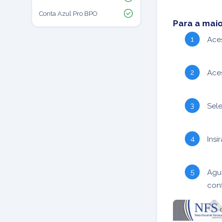
Conta Azul Pro BPO
Para a mai
Ace
Ace
Sel
Ins
Agua
conf