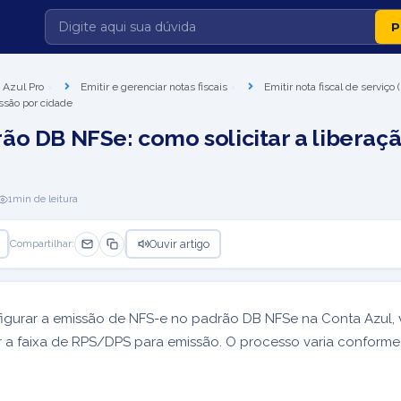
 Azul Pro
Emitir e gerenciar notas fiscais
Emitir nota fiscal de serviço
ssão por cidade
ão DB NFSe: como solicitar a liberaçã
1
min de leitura
Ouvir artigo
Compartilhar:
figurar a emissão de NFS-e no padrão DB NFSe na Conta Azul,
ar a faixa de RPS/DPS para emissão. O processo varia conforme