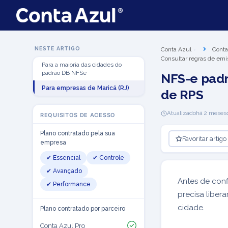
NESTE ARTIGO
Conta Azul
Conta
Consultar regras de emi
Para a maioria das cidades do
padrão DB NFSe
NFS-e padr
Para empresas de Maricá (RJ)
de RPS
Atualizado
há 2 meses
REQUISITOS DE ACESSO
Plano contratado pela sua
Favoritar artigo
empresa
✔ Essencial
✔ Controle
✔ Avançado
Antes de con
✔ Performance
precisa liber
cidade.
Plano contratado por parceiro
Conta Azul Pro