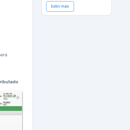
Exibir mais
será
ributado
.