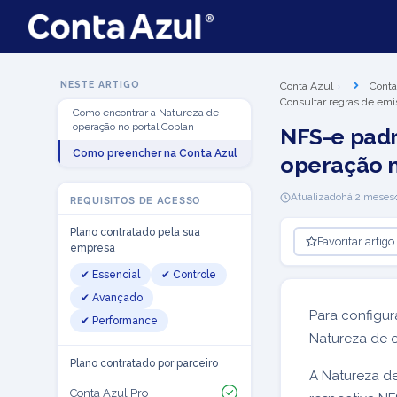
NESTE ARTIGO
Conta Azul
Conta
Consultar regras de emi
Como encontrar a Natureza de
operação no portal Coplan
NFS-e padr
Como preencher na Conta Azul
operação n
Atualizado
há 2 meses
REQUISITOS DE ACESSO
Plano contratado pela sua
Favoritar artigo
empresa
✔ Essencial
✔ Controle
✔ Avançado
Para configur
✔ Performance
Natureza de o
Plano contratado por parceiro
A Natureza de
Conta Azul Pro