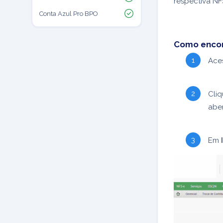
respectiva NFS
Conta Azul Pro BPO
Como encon
Ace
Cli
aber
Em