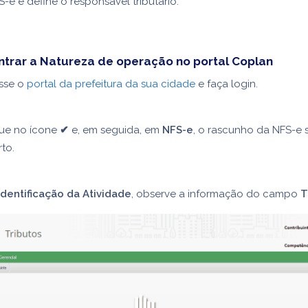
-e e define o responsável tributário.
trar a Natureza de operação no portal Coplan
sse o
portal da prefeitura da sua cidade
e faça login.
que no ícone
✔
e, em seguida, em
NFS-e
, o rascunho da NFS-e 
to.
Identificação da Atividade
, observe a informação do campo
T