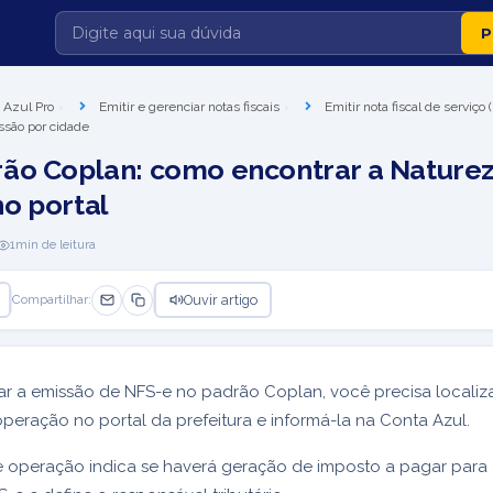
 Azul Pro
Emitir e gerenciar notas fiscais
Emitir nota fiscal de serviço
ssão por cidade
ão Coplan: como encontrar a Nature
o portal
1
min de leitura
Ouvir artigo
Compartilhar:
ar a emissão de NFS-e no padrão Coplan, você precisa localiza
peração no portal da prefeitura e informá-la na Conta Azul.
 operação indica se haverá geração de imposto a pagar para