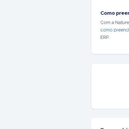
Como preen
Com a Naturez
como preench
ERP.