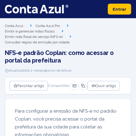
Entrar
Conta Azul
Conta Azul Pro
Emitir e gerenciar notas fiscais
Emitir nota fiscal de serviço (NFS-e)
Consultar regras de emissão por cidade
NFS-e padrão Coplan: como acessar o
portal da prefeitura
Atualizado
há 2 meses
1
min de leitura
Favoritar artigo
Ouvir artigo
Compartilhar:
Para configurar a emissão de NFS-e no padrão
Coplan, você precisa acessar o portal da
prefeitura da sua cidade para coletar as
informações obrigatórias.