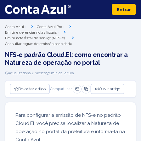
Entrar
Conta Azul
Conta Azul Pro
Emitir e gerenciar notas fiscais
Emitir nota fiscal de serviço (NFS-e)
Consultar regras de emissão por cidade
NFS-e padrão Cloud.El: como encontrar a
Natureza de operação no portal
Atualizado
há 2 meses
1
min de leitura
Favoritar artigo
Ouvir artigo
Compartilhar:
Para configurar a emissão de NFS-e no padrão
Cloud.El, você precisa localizar a Natureza de
operação no portal da prefeitura e informá-la na
Conta Azul.