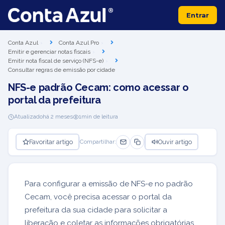
Entrar
Conta Azul
Conta Azul Pro
Emitir e gerenciar notas fiscais
Emitir nota fiscal de serviço (NFS-e)
Consultar regras de emissão por cidade
NFS-e padrão Cecam: como acessar o
portal da prefeitura
Atualizado
há 2 meses
1
min de leitura
Favoritar artigo
Ouvir artigo
Compartilhar:
Para configurar a emissão de NFS-e no padrão
Cecam, você precisa acessar o portal da
prefeitura da sua cidade para solicitar a
liberação e coletar as informações obrigatórias.