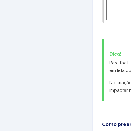
Dica!
Para facil
emitida o
Na criação
impactar 
Como preen