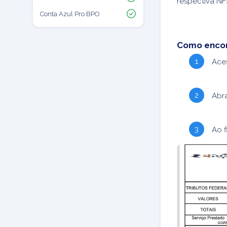
respectiva NFS
Conta Azul Pro BPO
Como encon
Ace
Abr
Ao 