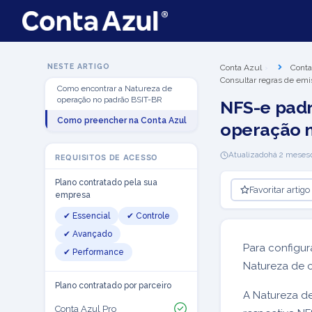
NESTE ARTIGO
Conta Azul
Conta
Consultar regras de emi
Como encontrar a Natureza de
operação no padrão BSIT-BR
NFS-e padr
Como preencher na Conta Azul
operação n
Atualizado
há 2 meses
REQUISITOS DE ACESSO
Plano contratado pela sua
Favoritar artigo
empresa
✔ Essencial
✔ Controle
✔ Avançado
Para configur
✔ Performance
Natureza de o
Plano contratado por parceiro
A Natureza de
Conta Azul Pro