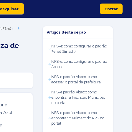
Entrar
 (NFS-e)
Artigos desta seção
eza de
NFS-e: como configurar o padrão
3enet (Sinsoft)
NFS-e: como configurar o padrão
Abaco
NFS-e padrão Abaco: como
acessar o portal da prefeitura
NFS-e padrão Abaco: como
encontrar a Inscrição Municipal
no portal
ar a
a Azul.
NFS-e padrão Abaco: como
encontrar o Número do RPS no
portal
 a