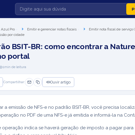
 Azul Pro
Emitir e gerenciar notas fiscais
Emitir nota fiscal de serviço
ssão por cidade
ão BSIT-BR: como encontrar a Natur
o portal
1
min de leitura
Ouvir artigo
Compartilhar:
ar a emissão de NFS-e no padrão BSIT-BR, você precisa localiz
peração no PDF de uma NFS-e já emitida e informá-la na Cont
 operação indica se haverá geração de imposto a pagar para