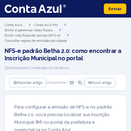
Entrar
Conta Azul
Conta Azul Pro
Emitir e gerenciar notas fiscais
Emitir nota fiscal de serviço (NFS-e)
Consultar regras de emissão por cidade
NFS-e padrão Betha 2.0: como encontrar a
Inscrição Municipal no portal
Atualizado
há 2 meses
1
min de leitura
Favoritar artigo
Ouvir artigo
Compartilhar:
Para configurar a emissão de NFS-e no padrão
Betha 2.0, você precisa localizar sua Inscrição
Municipal (IM) no portal da prefeitura e
preenchê-la na Conta Azul.