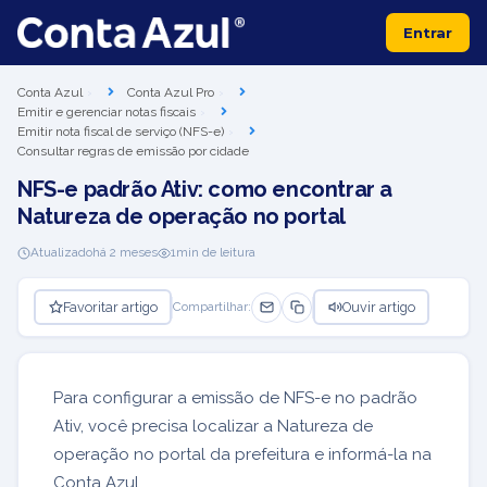
Entrar
Conta Azul
Conta Azul Pro
Emitir e gerenciar notas fiscais
Emitir nota fiscal de serviço (NFS-e)
Consultar regras de emissão por cidade
NFS-e padrão Ativ: como encontrar a
Natureza de operação no portal
Atualizado
há 2 meses
1
min de leitura
Favoritar artigo
Ouvir artigo
Compartilhar:
Para configurar a emissão de NFS-e no padrão
Ativ, você precisa localizar a Natureza de
operação no portal da prefeitura e informá-la na
Conta Azul.