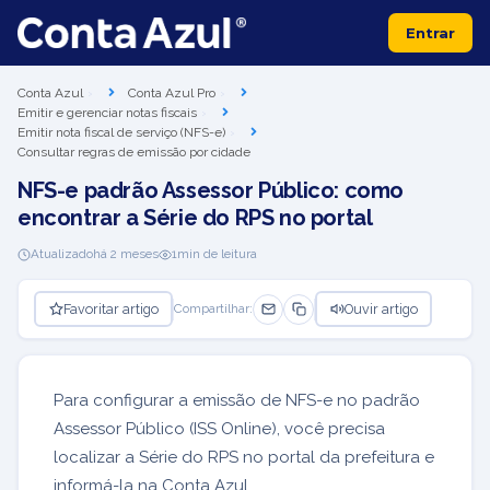
Entrar
Conta Azul
Conta Azul Pro
Emitir e gerenciar notas fiscais
Emitir nota fiscal de serviço (NFS-e)
Consultar regras de emissão por cidade
NFS-e padrão Assessor Público: como
encontrar a Série do RPS no portal
Atualizado
há 2 meses
1
min de leitura
Favoritar artigo
Ouvir artigo
Compartilhar:
Para configurar a emissão de NFS-e no padrão
Assessor Público (ISS Online), você precisa
localizar a Série do RPS no portal da prefeitura e
informá-la na Conta Azul.