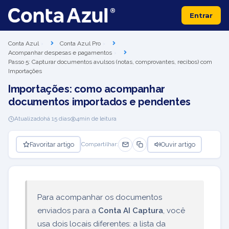
Entrar
Conta Azul
Conta Azul Pro
Acompanhar despesas e pagamentos
Passo 5: Capturar documentos avulsos (notas, comprovantes, recibos) com
Importações
Importações: como acompanhar
documentos importados e pendentes
Atualizado
há 15 dias
4
min de leitura
Favoritar artigo
Ouvir artigo
Compartilhar:
Para acompanhar os documentos
enviados para a
Conta AI Captura
, você
usa dois locais diferentes: a lista da