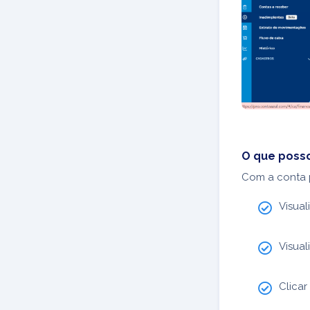
O que posso
Com a conta p
Visual
Visual
Clica