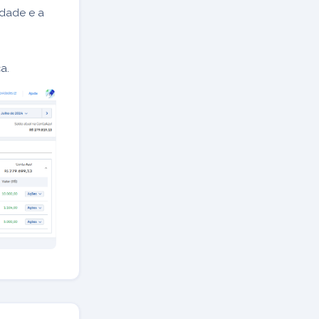
idade e a
a.