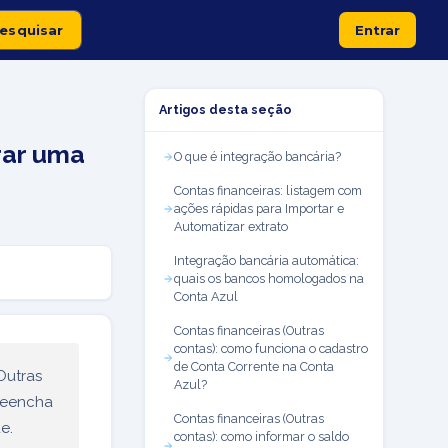
Entrar
Artigos desta seção
rar uma
O que é integração bancária?
Contas financeiras: listagem com
ações rápidas para Importar e
Automatizar extrato
Integração bancária automática:
quais os bancos homologados na
Conta Azul
Contas financeiras (Outras
contas): como funciona o cadastro
de Conta Corrente na Conta
Outras
Azul?
reencha
Contas financeiras (Outras
e.
contas): como informar o saldo