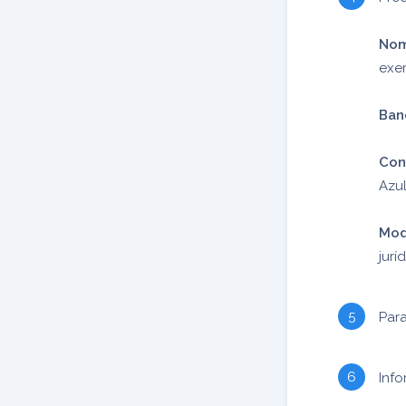
Nom
exe
Ban
Con
Azul
Mod
juríd
Para
Info