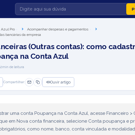
 Azul Pro
Acompanhar despesas e pagamentos
ntas bancárias da empresa
anceiras (Outras contas): como cadast
ança na Conta Azul
2
min de leitura
Ouvir artigo
Compartilhar:
strar uma conta Poupança na Conta Azul, acesse Financeiro > 
lique em Nova conta financeira, selecione Conta poupança e p
obrigatórios, como nome, banco, conta vinculada e modalidad