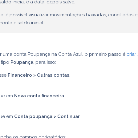
saldo inicial e a data, depois salve.
a, é possível visualizar movimentações baixadas, conciliadas e
onta e saldo inicial.
r uma conta Poupança na Conta Azul, o primeiro passo é
criar
tipo
Poupança
, para isso:
sse
Financeiro > Outras contas.
que em
Nova conta financeira
.
que em
Conta poupança > Continuar
.
encha os campos obrigatórios: