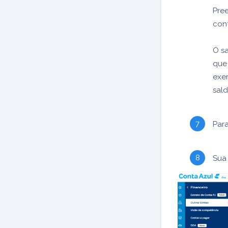
Pree
cont
O sa
que 
exem
sal
Para
Sua