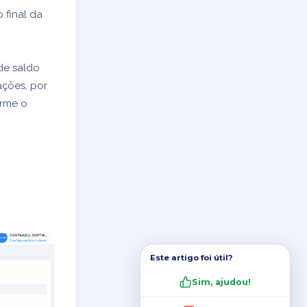
 final da
de saldo
ações, por
orme o
Este artigo foi útil?
Sim, ajudou!