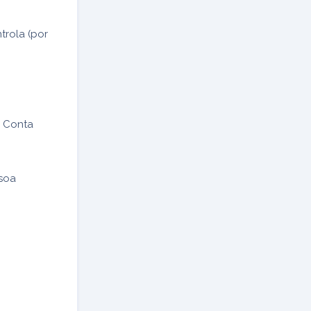
trola (por
a Conta
ssoa