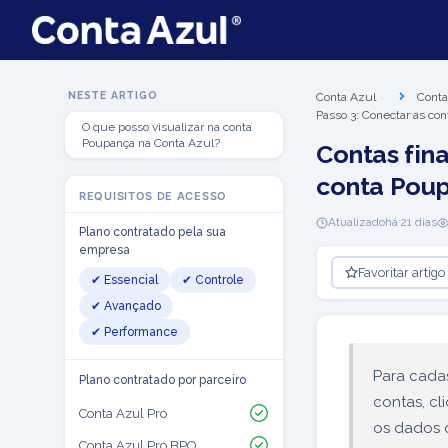
NESTE ARTIGO
Conta Azul
Conta
Passo 3: Conectar as co
O que posso visualizar na conta
Poupança na Conta Azul?
Contas fin
conta Poup
REQUISITOS DE ACESSO
Atualizado
há 21 dias
Plano contratado pela sua
empresa
Favoritar artigo
✔ Essencial
✔ Controle
✔ Avançado
✔ Performance
Para cada
Plano contratado por parceiro
contas, c
Conta Azul Pro
os dados 
Conta Azul Pro BPO