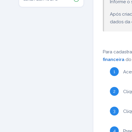
Informe o 
Após criad
dados da c
Para cadastra
financeira
do 
Ace
Cli
Cli
Pre