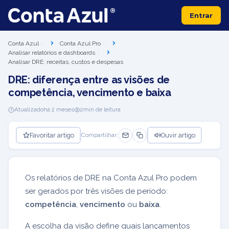
Entrar
Conta Azul
Conta Azul Pro
Analisar relatórios e dashboards
Analisar DRE: receitas, custos e despesas
DRE: diferença entre as visões de
competência, vencimento e baixa
Atualizado
há 2 meses
2
min de leitura
Favoritar artigo
Ouvir artigo
Compartilhar:
Os relatórios de DRE na Conta Azul Pro podem
ser gerados por três visões de período:
competência
,
vencimento
ou
baixa
.
A escolha da visão define quais lançamentos