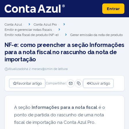
Entrar
Conta Azul
Conta Azul Pro
Emitir e gerenciar notas fiscais
Emitir nota fiscal de produto (NF-e)
Gerar emissão da nota de produto
NF-e: como preencher a seção Informações
para a nota fiscal no rascunho da nota de
importação
Atualizado
há 2 meses
1
min de leitura
Favoritar artigo
Ouvir artigo
Compartilhar:
A seção
Informações para a nota fiscal
é o
ponto de partida do rascunho de uma nota
fiscal de importação na Conta Azul Pro.