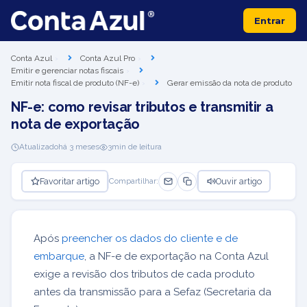
Entrar
Conta Azul
Conta Azul Pro
Emitir e gerenciar notas fiscais
Emitir nota fiscal de produto (NF-e)
Gerar emissão da nota de produto
NF-e: como revisar tributos e transmitir a
nota de exportação
Atualizado
há 3 meses
3
min de leitura
Favoritar artigo
Ouvir artigo
Compartilhar:
Após
preencher os dados do cliente e de
embarque
, a NF-e de exportação na Conta Azul
exige a revisão dos tributos de cada produto
antes da transmissão para a Sefaz (Secretaria da