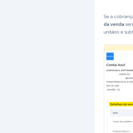
Se a cobrança
da venda
será
unitário e sub