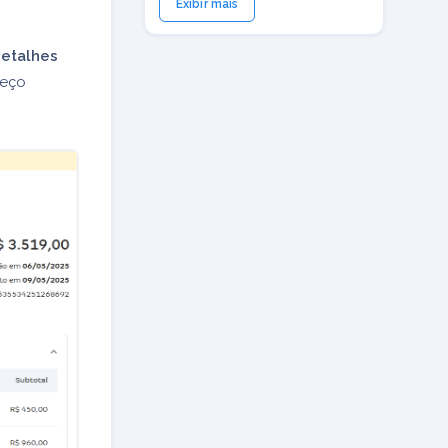
Exibir mais
etalhes
reço