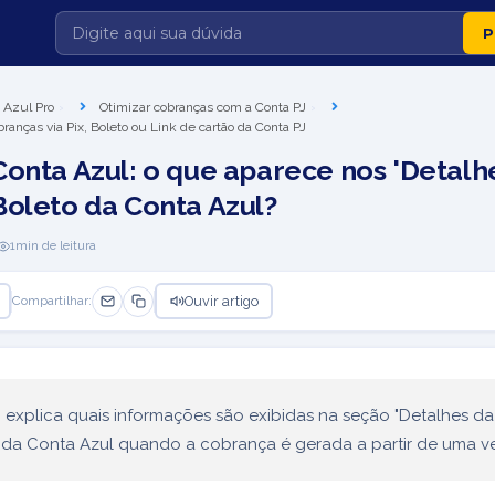
 Azul Pro
Otimizar cobranças com a Conta PJ
branças via Pix, Boleto ou Link de cartão da Conta PJ
Conta Azul: o que aparece nos 'Detalh
Boleto da Conta Azul?
1
min de leitura
Ouvir artigo
Compartilhar:
o explica quais informações são exibidas na seção "Detalhes d
 da Conta Azul quando a cobrança é gerada a partir de uma v