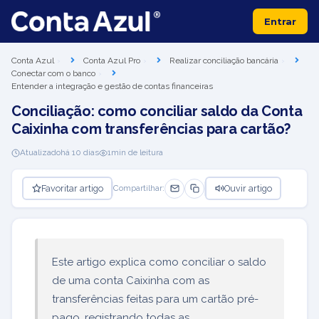
Entrar
Conta Azul
Conta Azul Pro
Realizar conciliação bancária
Conectar com o banco
Entender a integração e gestão de contas financeiras
Conciliação: como conciliar saldo da Conta
Caixinha com transferências para cartão?
Atualizado
há 10 dias
1
min de leitura
Favoritar artigo
Ouvir artigo
Compartilhar:
Este artigo explica como conciliar o saldo
de uma conta Caixinha com as
transferências feitas para um cartão pré-
pago, registrando todas as