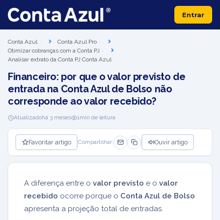
Entrar
Conta Azul
Conta Azul Pro
Otimizar cobranças com a Conta PJ
Analisar extrato da Conta PJ Conta Azul
Financeiro: por que o valor previsto de
entrada na Conta Azul de Bolso não
corresponde ao valor recebido?
Atualizado
há 3 meses
1
min de leitura
Favoritar artigo
Ouvir artigo
Compartilhar:
A diferença entre o
valor previsto
e o
valor
recebido
ocorre porque o
Conta Azul de Bolso
apresenta a projeção total de entradas.