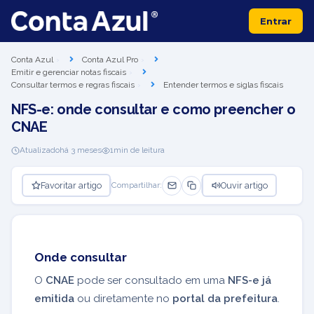
Entrar
Conta Azul
Conta Azul Pro
Emitir e gerenciar notas fiscais
Consultar termos e regras fiscais
Entender termos e siglas fiscais
NFS-e: onde consultar e como preencher o
CNAE
Atualizado
há 3 meses
1
min de leitura
Favoritar artigo
Ouvir artigo
Compartilhar:
Onde consultar
O
CNAE
pode ser consultado em uma
NFS-e já
emitida
ou diretamente no
portal da prefeitura
.