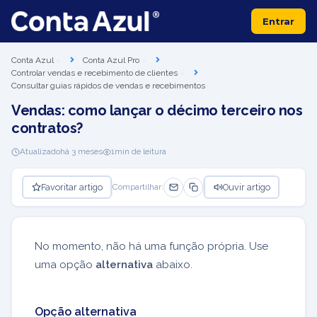
Entrar
Conta Azul
Conta Azul Pro
Controlar vendas e recebimento de clientes
Consultar guias rápidos de vendas e recebimentos
Vendas: como lançar o décimo terceiro nos
contratos?
Atualizado
há 3 meses
1
min de leitura
Favoritar artigo
Ouvir artigo
Compartilhar:
No momento, não há uma função própria. Use
uma opção
alternativa
abaixo.
Opção alternativa