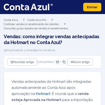
Entrar
Conta Azul
Conta Azul Pro
Controlar vendas e recebimento de clientes
Consultar guias rápidos de vendas e recebimentos
Vendas: como integrar vendas antecipadas
da Hotmart no Conta Azul?
Atualizado
há 3 meses
1
min de leitura
Favoritar artigo
Ouvir artigo
Compartilhar:
Vendas antecipadas da Hotmart são integradas
automaticamente ao Conta Azul após
aprovação na
Hotmart
. É crucial que a
venda
esteja Aprovada na Hotmart
para a importação