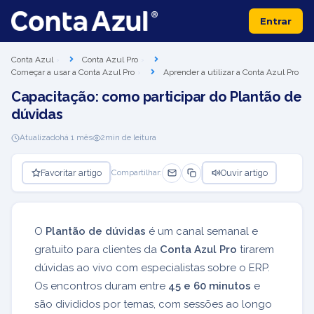
Entrar
Conta Azul
Conta Azul Pro
Começar a usar a Conta Azul Pro
Aprender a utilizar a Conta Azul Pro
Capacitação: como participar do Plantão de
dúvidas
Atualizado
há 1 mês
2
min de leitura
Favoritar artigo
Ouvir artigo
Compartilhar:
O
Plantão de dúvidas
é um canal semanal e
gratuito para clientes da
Conta Azul Pro
tirarem
dúvidas ao vivo com especialistas sobre o ERP.
Os encontros duram entre
45 e 60 minutos
e
são divididos por temas, com sessões ao longo