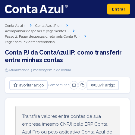
Entrar
Conta Azul
Conta Azul Pro
Acompanhar despesas e pagamentos
Passo 2: Pagar despesas direto pela Conta PJ
Pagar com Pix e transferências
Conta PJ da ContaAzul IP: como transferir
entre minhas contas
Atualizado
há 3 meses
2
min de leitura
Favoritar artigo
Ouvir artigo
Compartilhar:
Transfira valores entre contas da sua
empresa (mesmo CNPJ) pelo ERP Conta
Azul Pro ou pelo aplicativo Conta Azul de