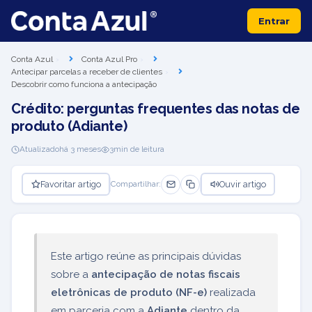
Entrar
Conta Azul
Conta Azul Pro
Antecipar parcelas a receber de clientes
Descobrir como funciona a antecipação
Crédito: perguntas frequentes das notas de
produto (Adiante)
Atualizado
há 3 meses
3
min de leitura
Favoritar artigo
Ouvir artigo
Compartilhar:
Este artigo reúne as principais dúvidas
sobre a
antecipação de notas fiscais
eletrônicas de produto (NF-e)
realizada
em parceria com a
Adiante
dentro da