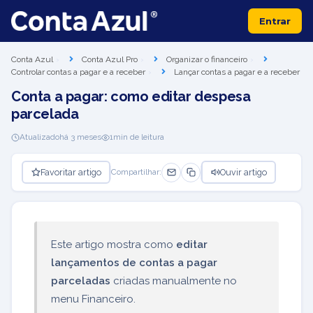
Entrar
Conta Azul
Conta Azul Pro
Organizar o financeiro
Controlar contas a pagar e a receber
Lançar contas a pagar e a receber
Conta a pagar: como editar despesa
parcelada
Atualizado
há 3 meses
1
min de leitura
Favoritar artigo
Ouvir artigo
Compartilhar:
Este artigo mostra como
editar
lançamentos de contas a pagar
parceladas
criadas manualmente no
menu Financeiro.