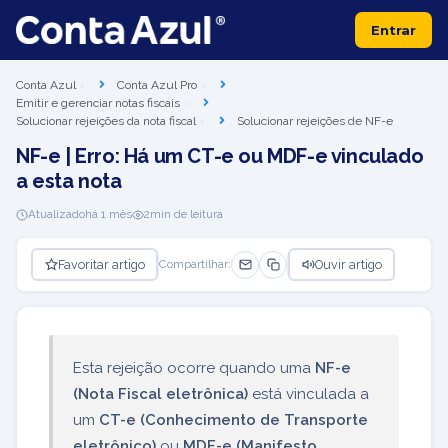
Entrar
Conta Azul
Conta Azul Pro
Emitir e gerenciar notas fiscais
Solucionar rejeições da nota fiscal
Solucionar rejeições de NF-e
NF-e | Erro: Há um CT-e ou MDF-e vinculado
a esta nota
Atualizado
há 1 mês
2
min de leitura
Favoritar artigo
Ouvir artigo
Compartilhar:
Esta rejeição ocorre quando uma
NF-e
(Nota Fiscal eletrônica)
está vinculada a
um
CT-e (Conhecimento de Transporte
eletrônico)
ou
MDF-e (Manifesto